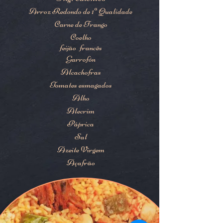
Arroz Redondo de 1ª Qualidade
Carne de Frango
Coelho
feijão
francês
Garrofón
Alcachofras
Tomates esmagados
Alho
Alecrim
Páprica
Sal
Azeite Virgem
Açafrão