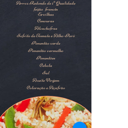
Arroz Redondo de 1ª Qualidade
feijão
francês
Ervilhas
Cenouras
Alcachofras
Sofrito de Tomate e Alho-Poró
Pimentão verde
Pimentão vermelho
Pimentões
Cebola
Sal
Azeite Virgem
Coloração e Açafrão