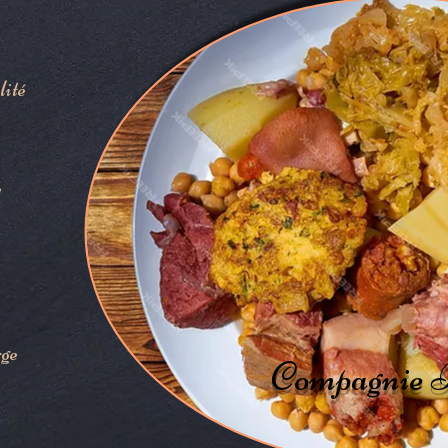
lité
e
rge
Compagnie P