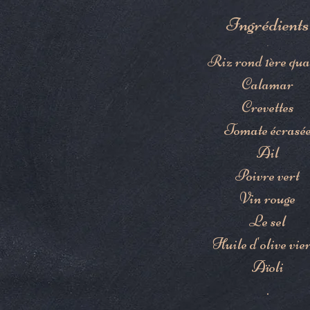
Ingrédients
.
Riz rond 1ère qua
Calamar
Crevettes
Tomate écrasé
Ail
Poivre vert
Vin rouge
Le sel
Huile d'olive vie
Aïoli
.