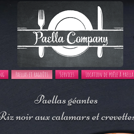
ing
Paellas et ragoûts
Services
Location de poêle à paella
Paellas géantes
Riz noir aux calamars et crevette