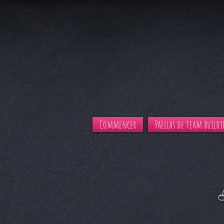
Commencer
Paellas de team build