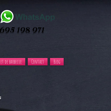
695 198 971
 et de barbecue
Contact
Blog
s