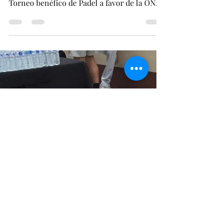
JLM
26 sept 2018
1 min de lectura
Paella Gigante Benéfica con
Sandra Blázquez
El pasado 23 de Junio se celebro en el
Twinning Padel Center de Daganzo un
Torneo benéfico de Padel a favor de la ONG
Idea Libre .org ...