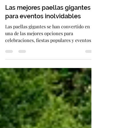
Jose Luis Madrazo
30 oct 2025
3 min de lectura
Las mejores paellas gigantes
para eventos inolvidables
Las paellas gigantes se han convertido en
una de las mejores opciones para
celebraciones, fiestas populares y eventos
multitudinarios. Su capacidad para reunir a
cientos de personas alrededor de un plato
tradicional, lleno de sabor y tradición, las
hace únicas. Si buscas un servicio de paella
para eventos, sigue leyendo y descubre por
qué esta opción es la ideal para cualquier
ocasión especial. ¿Por qué elegir paellas
gigantes para eventos? Las paellas para
eventos no solo o