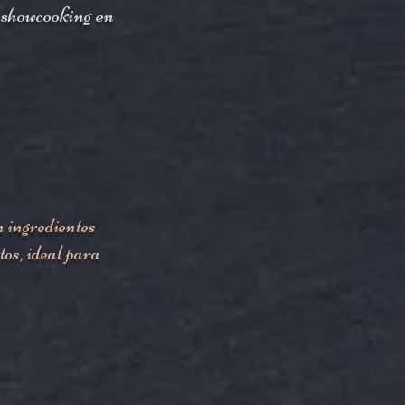
n showcooking en
n ingredientes
tos, ideal para
lding de Paellas