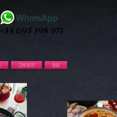
+34 695 198 971
s
Contacto
Blog