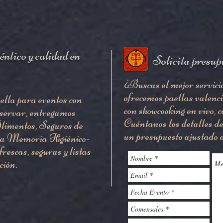
éntico y calidad
en
Solicita presup
¿Buscas el mejor servici
ofrecemos paellas valenc
ella para eventos con
con showcooking en vivo, c
eservar, entregamos
Cuéntanos los detalles de
imentos, Seguros de
un presupuesto ajustado a
tra Memoria Higiénico-
rescas, seguras y listas
ción.