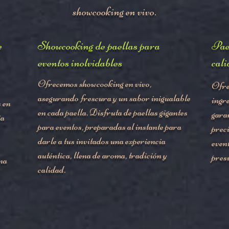
showcooking en vivo.
e
Showcooking de paellas para
Pae
eventos inolvidables
cali
Ofrecemos showcooking en vivo,
Ofre
asegurando frescura y un sabor inigualable
ingr
s en
en cada paella. Disfruta de paellas gigantes
gara
ia
para eventos, preparadas al instante para
preci
darle a tus invitados una experiencia
even
auténtica, llena de aroma, tradición y
pres
na
calidad.