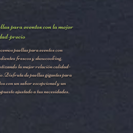
llas para eventos con la mejor
dad-precio
cemos paellas para eventos con
edientes frescos y showcooking,
ntizando la mejor relación calidad-
o. Disfruta de paellas gigantes para
tos con un sabor excepcional y un
upuesto ajustado a tus necesidades.