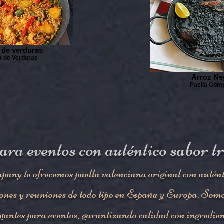
a de verduras
a de Verduras
Arroz Ne
Paella Com
ara eventos con auténtico sabor t
any te ofrecemos paella valenciana original con auténti
ones y reuniones de todo tipo en España y Europa. Somo
igantes para eventos, garantizando calidad con ingredien