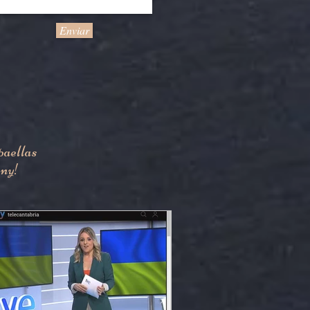
Enviar
paellas
any!