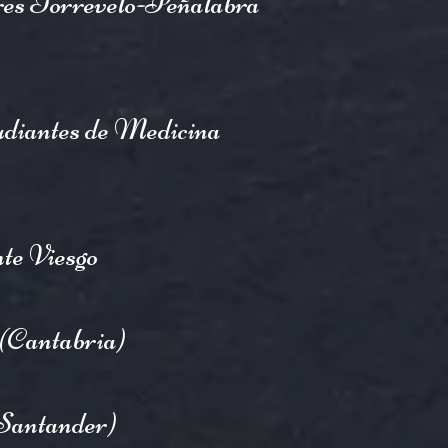
s Torrevelo-Peñalabra
udiantes de Medicina
te Viesgo
 (Cantabria)
(Santander)