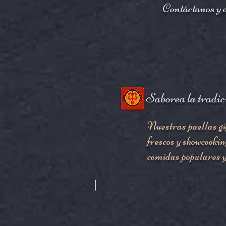
Contáctanos y d
Saborea la tradici
Nuestras paellas gi
frescos y showcookin
comidas populares y 
Paellas Gigantes