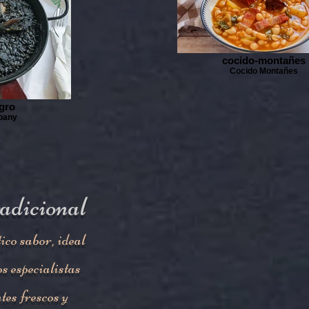
cocido-montañes
Cocido Montañes
gro
pany
radicional
co sabor, ideal
s especialistas
tes frescos y