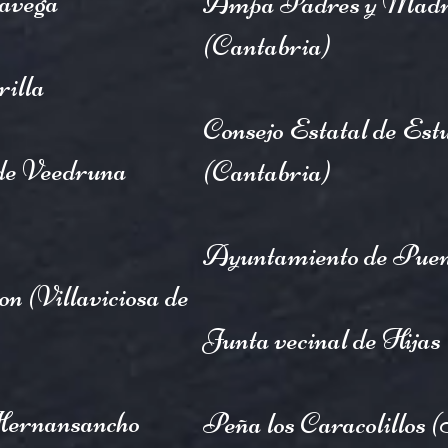
avega
Ampa Padres y Madre
(Cantabria)
illa
Consejo Estatal de Est
de Veedruna
(Cantabria)
Ayuntamiento de Puen
 (Villaviciosa de
Junta vecinal de Hijas
 Hernansancho
Peña los Caracolillos 