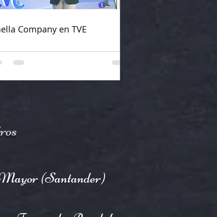
ella Company en TVE
ros
l Mayor (Santander)