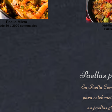
Paella Mixta
paell
sde 50 a 2000 comensales
Paell
Paellas p
En Paella Comp
para celebraci
en paellas g